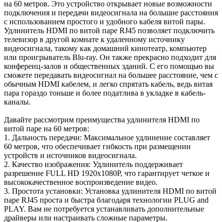
на 60 метров. Это устройство открывает новые возможности
подключения и передачи видеосигнала на большие расстояния
с использованием простого и удобного кабеля витой пары.
Удлинитель HDMI по витой паре RJ45 позволяет подключить
телевизор в другой комнате к удаленному источнику
видеосигнала, такому как домашний кинотеатр, компьютер
или проигрыватель Blu-ray. Он также прекрасно подходит для
конференц-залов и общественных зданий. С его помощью вы
сможете передавать видеосигнал на большее расстояние, чем с
обычным HDMI кабелем, и легко спрятать кабель, ведь витая
пара гораздо тоньше и более податлива в укладке в кабель-
каналы.
Давайте рассмотрим преимущества удлинителя HDMI по
витой паре на 60 метров:
1. Дальность передачи: Максимальное удлинение составляет
60 метров, что обеспечивает гибкость при размещении
устройств и источников видеосигнала.
2. Качество изображения: Удлинитель поддерживает
разрешение FULL HD 1920x1080P, что гарантирует четкое и
высококачественное воспроизведение видео.
3. Простота установки: Установка удлинителя HDMI по витой
паре RJ45 проста и быстра благодаря технологии PLUG and
PLAY. Вам не потребуется устанавливать дополнительные
драйверы или настраивать сложные параметры.