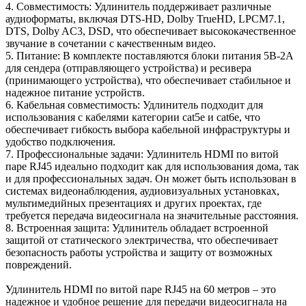
4. Совместимость: Удлинитель поддерживает различные
аудиоформаты, включая DTS-HD, Dolby TrueHD, LPCM7.1,
DTS, Dolby AC3, DSD, что обеспечивает высококачественное
звучание в сочетании с качественным видео.
5. Питание: В комплекте поставляются блоки питания 5В-2А
для сендера (отправляющего устройства) и ресивера
(принимающего устройства), что обеспечивает стабильное и
надежное питание устройств.
6. Кабельная совместимость: Удлинитель подходит для
использования с кабелями категории cat5e и cat6e, что
обеспечивает гибкость выбора кабельной инфраструктуры и
удобство подключения.
7. Профессиональные задачи: Удлинитель HDMI по витой
паре RJ45 идеально подходит как для использования дома, так
и для профессиональных задач. Он может быть использован в
системах видеонаблюдения, аудиовизуальных установках,
мультимедийных презентациях и других проектах, где
требуется передача видеосигнала на значительные расстояния.
8. Встроенная защита: Удлинитель обладает встроенной
защитой от статического электричества, что обеспечивает
безопасность работы устройства и защиту от возможных
повреждений.
Удлинитель HDMI по витой паре RJ45 на 60 метров – это
надежное и удобное решение для передачи видеосигнала на