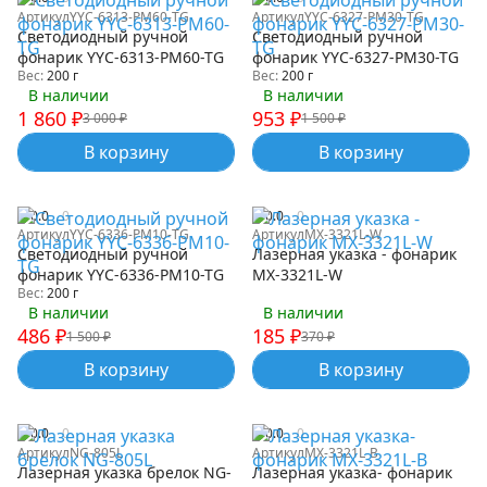
Артикул
YYC-6313-PM60-TG
Артикул
YYC-6327-PM30-TG
Светодиодный ручной
Светодиодный ручной
фонарик YYC-6313-PM60-TG
фонарик YYC-6327-PM30-TG
Вес:
200 г
Вес:
200 г
В наличии
В наличии
1 860
₽
953
₽
3 000
₽
1 500
₽
В корзину
В корзину
0.0
0
0.0
0
Артикул
YYC-6336-PM10-TG
Артикул
MX-3321L-W
Светодиодный ручной
Лазерная указка - фонарик
фонарик YYC-6336-PM10-TG
MX-3321L-W
Вес:
200 г
В наличии
В наличии
486
₽
185
₽
1 500
₽
370
₽
В корзину
В корзину
0.0
0
0.0
0
Артикул
NG-805L
Артикул
MX-3321L-В
Лазерная указка брелок NG-
Лазерная указка- фонарик