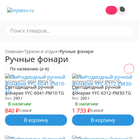
По магазину
Главная
–
Туризм и отдых
–
Ручные фонари
Ручные фонари
По названию (а-я)
0.0
0
0.0
0
Артикул
YYC-6041-PM10-TG
Артикул
YYC-6312-PM30-TG
Светодиодный ручной
Светодиодный ручной
фонарик YYC-6041-PM10-TG
фонарик YYC-6312-PM30-TG
Вес:
290 г
Вес:
200 г
В наличии
В наличии
840
₽
1 733
₽
1 500
₽
3 000
₽
В корзину
В корзину
0.0
0
0.0
0