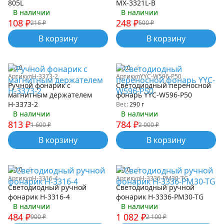
805L
MX-3321L-В
В наличии
В наличии
108
₽
248
₽
216
₽
500
₽
В корзину
В корзину
0.0
0
0.0
0
Артикул
Н-3373-2
Артикул
YYC-W596-P50
Ручной фонарик с
Светодиодный переносной
магнитным держателем
фонарь YYC-W596-P50
Н-3373-2
Вес:
290 г
В наличии
В наличии
813
₽
784
₽
1 600
₽
2 000
₽
В корзину
В корзину
0.0
0
0.0
0
Артикул
Н-3316-4
Артикул
Н-3336-PM30-TG
Светодиодный ручной
Светодиодный ручной
фонарик Н-3316-4
фонарик Н-3336-PM30-TG
В наличии
В наличии
484
₽
1 082
₽
900
₽
2 100
₽