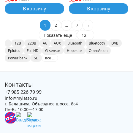
В корзину
В корзину
1
2
...
7
→
Показать еще
12
12В
220В
A6
AUX
Blueooth
Bluetooth
DVB
Eplutus
Full HD
G-sensor
Hopestar
OmniVision
Power bank
SD
все ...
Контакты
+7 985 226 79 99
info@mylatso.ru
г. Балашиха, Объездное шоссе, 8с4
Пн-Вс 10:00—17:00