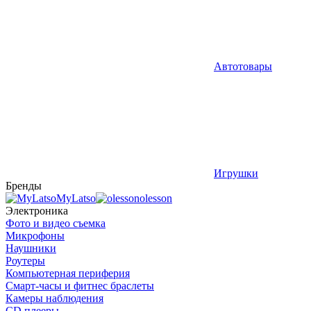
Автотовары
Игрушки
Бренды
MyLatso
olesson
Электроника
Фото и видео съемка
Микрофоны
Наушники
Роутеры
Компьютерная периферия
Смарт-часы и фитнес браслеты
Камеры наблюдения
CD плееры