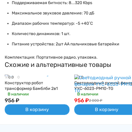
Поддерживаемая битность: 8...320 Kbps
Максимальное звуковое давление: 70 дБ
Диапазон рабочих температур: -5 +40˚С
Количество динамиков: 1 шт.
Питание устройства: 2шт AA пальчиковые батарейки
Комплектация: Портативное радио, упаковка.
Схожие и альтернативные товары
0.0
0
0.0
0
Конструктор робот
Светодиодный ручной фона
трансформер Бамблби 2в1
YYC-6023-PM10-TG
В наличии
В наличии
956
₽
956
₽
2 000
₽
В корзину
В корзину