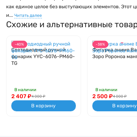
как единое целое без выступающих элементов. Этот 
и...
Читать далее
Схожие и альтернативные това
0.0
0
0.0
0
-40%
-38%
Светодиодный ручной
Фигурка аниме Ва
фонарик YYC-6076-PM60-
Зоро Ророноа ман
TG
В наличии
В наличии
2 407
₽
2 500
₽
4 000
₽
4 000
₽
В корзину
В корзину