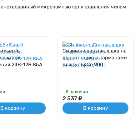
ершенствованный микрокомпьютер управления чипом
0.0
0
бильный
Силиконовая накладка на
зователь
док станцию с карманами
ния 24В-12В 85А
для Lynk&Co 900
чии
В наличии
2 537
₽
В корзину
В корзину