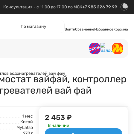
Консультация - с 11:00 до 17:00 по МСК
+7 985 226 79 99
По магазину
Войти
Сравнение
Избранное
Корзина
Красота и здоровье
Игрушки
отлов водонагревателей вай фай
рмостат вайфай, контроллер
агревателей вай фай
2 453
₽
1 мес
Китай
В наличии
MyLatso
270 г