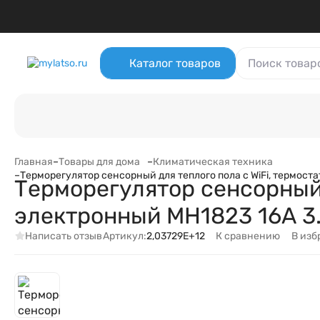
Каталог
Контакты
О Компании
Оферта
Доставка и оплата
Фул
Еще
​Политика использования cookie-файлов
Каталог товаров
Для отелей, гостиниц, хостелов
Фигурки-игрушки
Lyn
Туризм и отдых
Еще
Главная
–
Товары для дома
–
Климатическая техника
–
Терморегулятор сенсорный для теплого пола с WiFi, термоста
Терморегулятор сенсорный 
электронный MH1823 16А 3.
Написать отзыв
К сравнению
В изб
Артикул:
2,03729E+12