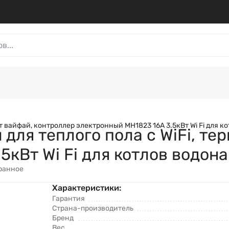
филмент
Политика обработки персональных данных
k&Co 900
Электроника
Автотовары
Товары для дома
т вайфай, контроллер электронный MH1823 16А 3.5кВт Wi Fi для к
для теплого пола с WiFi, те
5кВт Wi Fi для котлов водон
ранное
Характеристики:
Гарантия
Страна-производитель
Бренд
Вес