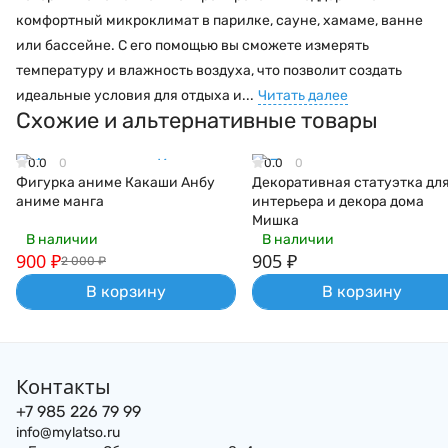
комфортный микроклимат в парилке, сауне, хамаме, ванне
или бассейне. С его помощью вы сможете измерять
температуру и влажность воздуха, что позволит создать
идеальные условия для отдыха и...
Читать далее
Схожие и альтернативные товары
0.0
0
0.0
0
Фигурка аниме Какаши Анбу
Декоративная статуэтка дл
аниме манга
интерьера и декора дома
Мишка
В наличии
В наличии
900
₽
905
₽
2 000
₽
В корзину
В корзину
Контакты
+7 985 226 79 99
info@mylatso.ru