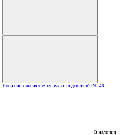
Лупа настольная третья рука с подсветкой INL46
В наличии