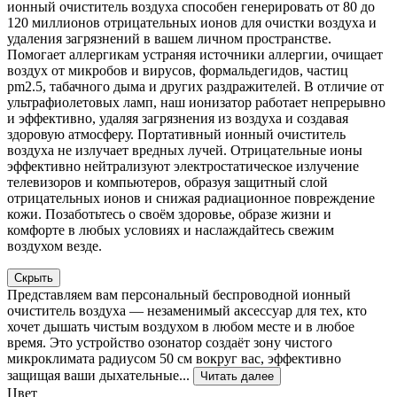
ионный очиститель воздуха способен генерировать от 80 до
120 миллионов отрицательных ионов для очистки воздуха и
удаления загрязнений в вашем личном пространстве.
Помогает аллергикам устраняя источники аллергии, очищает
воздух от микробов и вирусов, формальдегидов, частиц
pm2.5, табачного дыма и других раздражителей. В отличие от
ультрафиолетовых ламп, наш ионизатор работает непрерывно
и эффективно, удаляя загрязнения из воздуха и создавая
здоровую атмосферу. Портативный ионный очиститель
воздуха не излучает вредных лучей. Отрицательные ионы
эффективно нейтрализуют электростатическое излучение
телевизоров и компьютеров, образуя защитный слой
отрицательных ионов и снижая радиационное повреждение
кожи. Позаботьтесь о своём здоровье, образе жизни и
комфорте в любых условиях и наслаждайтесь свежим
воздухом везде.
Скрыть
Представляем вам персональный беспроводной ионный
очиститель воздуха — незаменимый аксессуар для тех, кто
хочет дышать чистым воздухом в любом месте и в любое
время. Это устройство озонатор создаёт зону чистого
микроклимата радиусом 50 см вокруг вас, эффективно
защищая ваши дыхательные...
Читать далее
Цвет