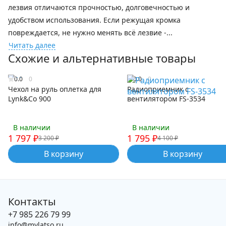
лезвия отличаются прочностью, долговечностью и
удобством использования. Если режущая кромка
повреждается, не нужно менять всё лезвие -...
Читать далее
Схожие и альтернативные товары
0.0
0
0.0
0
Чехол на руль оплетка для
Радиоприемник с
Lynk&Co 900
вентилятором FS-3534
В наличии
В наличии
1 797
₽
1 795
₽
3 200
₽
4 100
₽
В корзину
В корзину
Контакты
+7 985 226 79 99
info@mylatso.ru