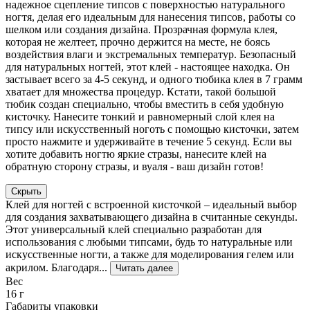
надежное сцепление типсов с поверхностью натурального
ногтя, делая его идеальным для нанесения типсов, работы со
шелком или создания дизайна. Прозрачная формула клея,
которая не желтеет, прочно держится на месте, не боясь
воздействия влаги и экстремальных температур. Безопасный
для натуральных ногтей, этот клей - настоящее находка. Он
застывает всего за 4-5 секунд, и одного тюбика клея в 7 грамм
хватает для множества процедур. Кстати, такой большой
тюбик создан специально, чтобы вместить в себя удобную
кисточку. Нанесите тонкий и равномерный слой клея на
типсу или искусственный ноготь с помощью кисточки, затем
просто нажмите и удерживайте в течение 5 секунд. Если вы
хотите добавить ногтю яркие стразы, нанесите клей на
обратную сторону стразы, и вуаля - ваш дизайн готов!
Скрыть
Клей для ногтей с встроенной кисточкой – идеальный выбор
для создания захватывающего дизайна в считанные секунды.
Этот универсальный клей специально разработан для
использования с любыми типсами, будь то натуральные или
искусственные ногти, а также для моделирования гелем или
акрилом. Благодаря...
Читать далее
Вес
16 г
Габариты упаковки