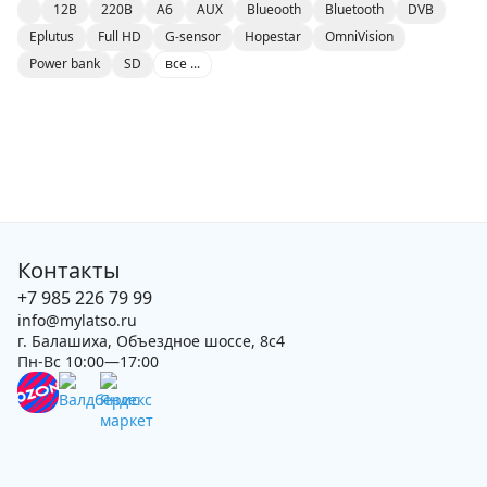
12В
220В
A6
AUX
Blueooth
Bluetooth
DVB
Eplutus
Full HD
G-sensor
Hopestar
OmniVision
Power bank
SD
все ...
Контакты
+7 985 226 79 99
info@mylatso.ru
г. Балашиха, Объездное шоссе, 8с4
Пн-Вс 10:00—17:00