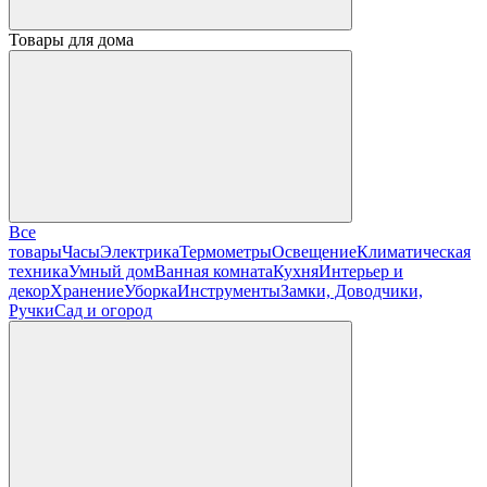
Товары для дома
Все
товары
Часы
Электрика
Термометры
Освещение
Климатическая
техника
Умный дом
Ванная комната
Кухня
Интерьер и
декор
Хранение
Уборка
Инструменты
Замки, Доводчики,
Ручки
Сад и огород