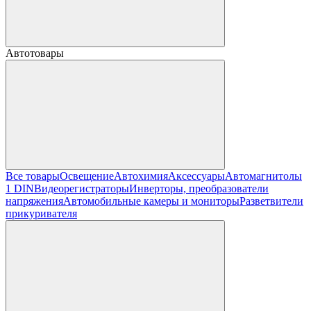
Автотовары
Все товары
Освещение
Автохимия
Аксессуары
Автомагнитолы
1 DIN
Видеорегистраторы
Инверторы, преобразователи
напряжения
Автомобильные камеры и мониторы
Разветвители
прикуривателя