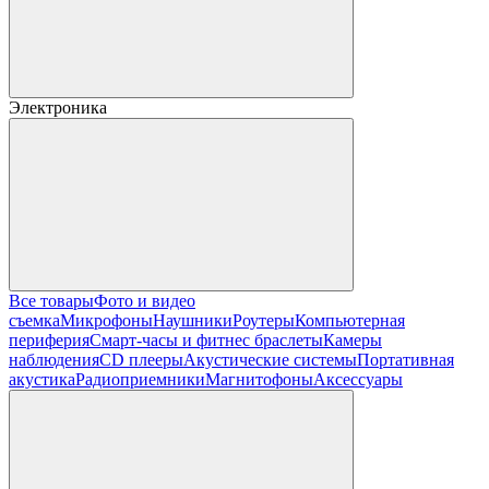
Электроника
Все товары
Фото и видео
съемка
Микрофоны
Наушники
Роутеры
Компьютерная
периферия
Смарт-часы и фитнес браслеты
Камеры
наблюдения
CD плееры
Акустические системы
Портативная
акустика
Радиоприемники
Магнитофоны
Аксессуары