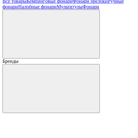
Все товары
Кемпинговые фонари
Фонари брелоки
Ручные
фонари
Налобные фонари
Мультитулы
Фонари
Бренды